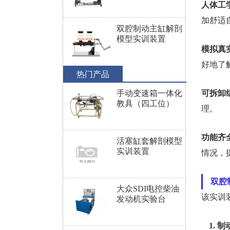
人体工
加舒适
双腔制动主缸解剖
模型实训装置
模拟真
好地了
热门产品
手动变速箱一体化
可拆卸
教具（四工位）
理。
功能齐
活塞缸套解剖模型
实训装置
情况，
双腔
大众SDI电控柴油
该实训
发动机实验台
1. 