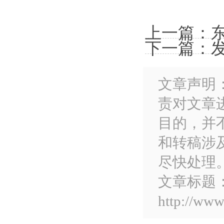
上一篇：
下一篇：
文章声明
责对文章
目的，并
和转稿涉
尽快处理
文章标题
http://www