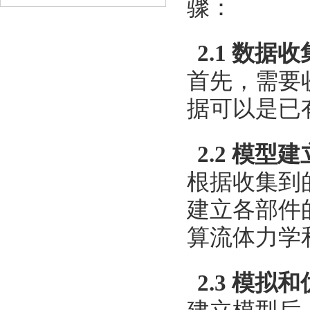
骤：
2.1 数据收
首先，需要
据可以是已
2.2 模型建
根据收集到
建立各部件
算流体力学
2.3 模拟