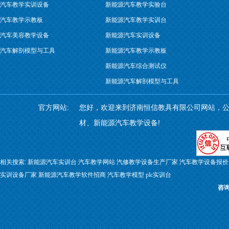
汽车教学实训设备
新能源汽车教学实验台
汽车教学示教板
新能源汽车教学实训台
汽车美容教学设备
新能源汽车实训设备
汽车解剖模型与工具
新能源汽车教学示教板
新能源汽车综合测试仪
新能源汽车解剖模型与工具
官方网站:
您好，欢迎来到济南恒信教具有限公司网站，
材、新能源汽车教学设备!
相关搜索:
新能源汽车实训台
汽车教学网站
汽修教学设备生产厂家
汽车教学设备报价
实训设备厂家
新能源汽车教学软件招商
汽车教学模型
plc实训台
咨询